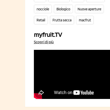
nocciole
Biologico
Nuove aperture
Retail
Frutta secca
macfrut
myfruit.TV
Scopri di più