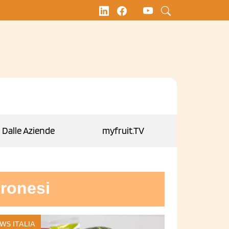
Dalle Aziende
myfruit.TV
ronesi
WS ITALIA