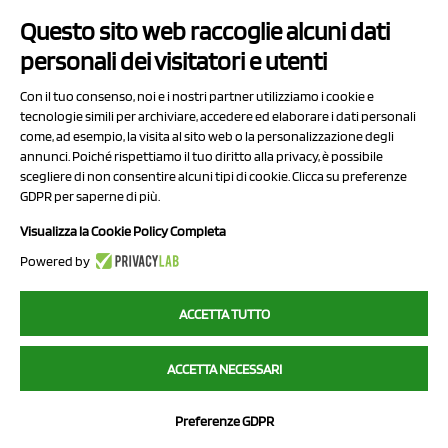
Questo sito web raccoglie alcuni dati
Contatti
personali dei visitatori e utenti
Sitemap
Con il tuo consenso, noi e i nostri partner utilizziamo i cookie e
Privacy Policy
tecnologie simili per archiviare, accedere ed elaborare i dati personali
Cookie Policy
come, ad esempio, la visita al sito web o la personalizzazione degli
annunci. Poiché rispettiamo il tuo diritto alla privacy, è possibile
Chi Siamo
scegliere di non consentire alcuni tipi di cookie. Clicca su preferenze
GDPR per saperne di più.
Visualizza la Cookie Policy Completa
Powered by
2023 NCX Drahorad srl - All rights reserved
ACCETTA TUTTO
myfruit.it è parte del network di
NCX DRAHORAD
ACCETTA NECESSARI
NCX Drahorad - Via Provinciale Vignola-Sassuolo 315/1 - 41057
Spilamberto (MO) - p.i. / c.f. 01041460369
Preferenze GDPR