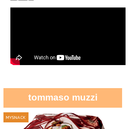
tommaso muzzi
MYSNACK