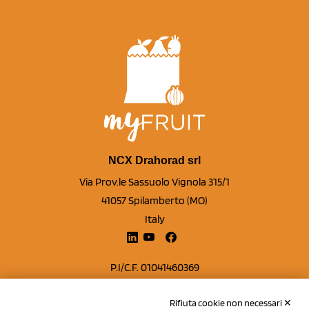
NCX Drahorad srl
Via Prov.le Sassuolo Vignola 315/1
41057 Spilamberto (MO)
Italy
P.I/C.F. 01041460369
REA: MO 208553
Rifiuta cookie non necessari ✕
Capitale sociale Euro 50.000,00 i.v.