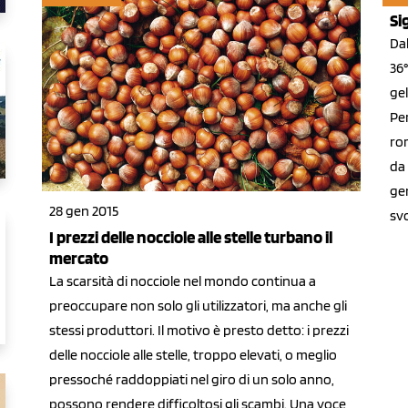
Si
Dal
36°
gel
Per
rom
da 
ge
28 gen 2015
sv
I prezzi delle nocciole alle stelle turbano il
mercato
La scarsità di nocciole nel mondo continua a
preoccupare non solo gli utilizzatori, ma anche gli
stessi produttori. Il motivo è presto detto: i prezzi
delle nocciole alle stelle, troppo elevati, o meglio
pressoché raddoppiati nel giro di un solo anno,
possono rendere difficoltosi gli scambi. Una voce