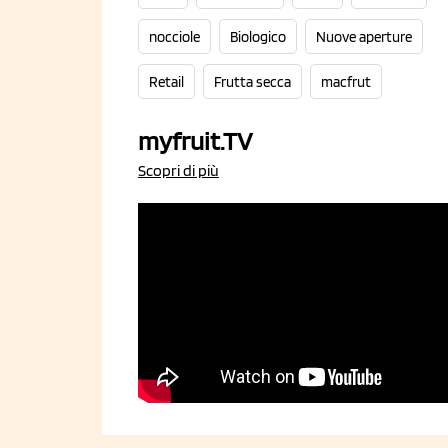
nocciole
Biologico
Nuove aperture
Retail
Frutta secca
macfrut
myfruit.TV
Scopri di più