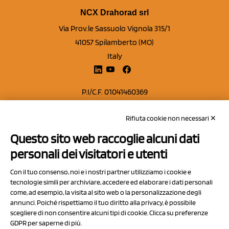
NCX Drahorad srl
Via Prov.le Sassuolo Vignola 315/1
41057 Spilamberto (MO)
Italy
P.I/C.F. 01041460369
REA: MO 208553
Rifiuta cookie non necessari ✕
Capitale sociale Euro 50.000,00 i.v.
Questo sito web raccoglie alcuni dati
Contatti
personali dei visitatori e utenti
Sitemap
Con il tuo consenso, noi e i nostri partner utilizziamo i cookie e
Privacy Policy
tecnologie simili per archiviare, accedere ed elaborare i dati personali
Cookie Policy
come, ad esempio, la visita al sito web o la personalizzazione degli
annunci. Poiché rispettiamo il tuo diritto alla privacy, è possibile
Chi Siamo
scegliere di non consentire alcuni tipi di cookie. Clicca su preferenze
GDPR per saperne di più.