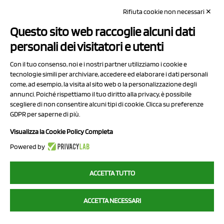
Rifiuta cookie non necessari ✕
Capitale sociale Euro 50.000,00 i.v.
Questo sito web raccoglie alcuni dati
Contatti
personali dei visitatori e utenti
Sitemap
Con il tuo consenso, noi e i nostri partner utilizziamo i cookie e
Privacy Policy
tecnologie simili per archiviare, accedere ed elaborare i dati personali
Cookie Policy
come, ad esempio, la visita al sito web o la personalizzazione degli
annunci. Poiché rispettiamo il tuo diritto alla privacy, è possibile
Chi Siamo
scegliere di non consentire alcuni tipi di cookie. Clicca su preferenze
GDPR per saperne di più.
Visualizza la Cookie Policy Completa
Powered by
2023 NCX Drahorad srl - All rights reserved
ACCETTA TUTTO
myfruit.it è parte del network di
NCX DRAHORAD
ACCETTA NECESSARI
NCX Drahorad - Via Provinciale Vignola-Sassuolo 315/1 - 41057
Spilamberto (MO) - p.i. / c.f. 01041460369