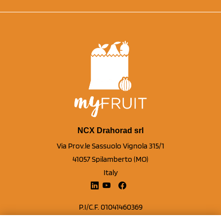
NCX Drahorad srl
Via Prov.le Sassuolo Vignola 315/1
41057 Spilamberto (MO)
Italy
P.I/C.F. 01041460369
REA: MO 208553