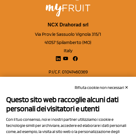
NCX Drahorad srl
Via Prov.le Sassuolo Vignola 315/1
41057 Spilamberto (MO)
Italy
P.I/C.F. 01041460369
REA: MO 208553
Rifiuta cookie non necessari ✕
Capitale sociale Euro 50.000,00 i.v.
Questo sito web raccoglie alcuni dati
Contatti
personali dei visitatori e utenti
Sitemap
Con il tuo consenso, noi e i nostri partner utilizziamo i cookie e
Privacy Policy
tecnologie simili per archiviare, accedere ed elaborare i dati personali
Cookie Policy
come, ad esempio, la visita al sito web o la personalizzazione degli