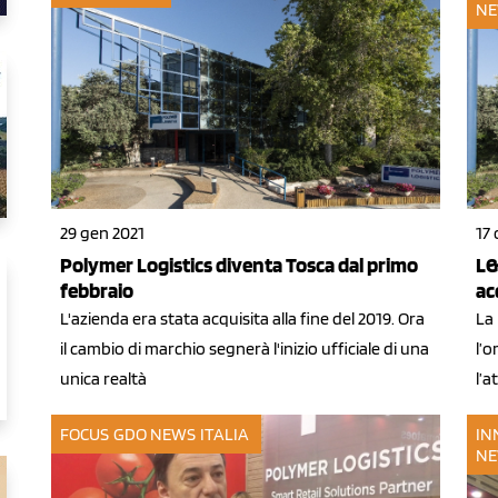
NE
29 gen 2021
17 
Polymer Logistics diventa Tosca dal primo
L&
febbraio
ac
L'azienda era stata acquisita alla fine del 2019. Ora
La 
il cambio di marchio segnerà l'inizio ufficiale di una
l’
unica realtà
l’a
FOCUS GDO
NEWS ITALIA
IN
NE