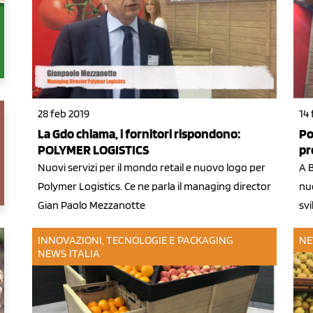
28 feb 2019
14 
La Gdo chiama, i fornitori rispondono:
Po
POLYMER LOGISTICS
pr
Nuovi servizi per il mondo retail e nuovo logo per
A B
Polymer Logistics. Ce ne parla il managing director
nuo
Gian Paolo Mezzanotte
svi
INNOVAZIONI, TECNOLOGIE E PACKAGING
NE
NEWS ITALIA