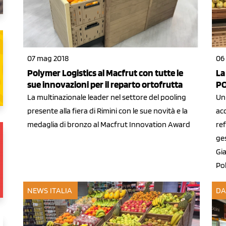
07 mag 2018
06
Polymer Logistics al Macfrut con tutte le
La
sue innovazioni per il reparto ortofrutta
PO
La multinazionale leader nel settore del pooling
Un
presente alla fiera di Rimini con le sue novità e la
acc
medaglia di bronzo al Macfrut Innovation Award
ref
ges
Gi
Po
NEWS ITALIA
DA