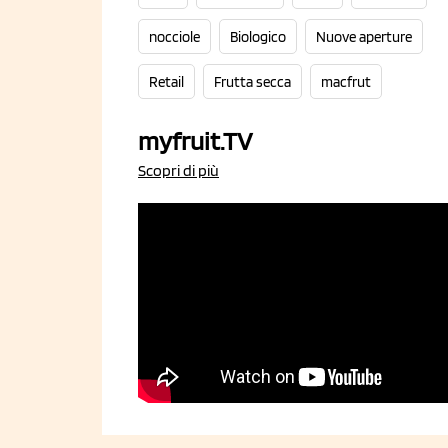
nocciole
Biologico
Nuove aperture
Retail
Frutta secca
macfrut
myfruit.TV
Scopri di più