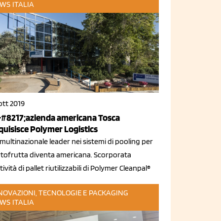
WS ITALIA
ott 2019
#8217;azienda americana Tosca
quisisce Polymer Logistics
multinazionale leader nei sistemi di pooling per
ortofrutta diventa americana. Scorporata
ttività di pallet riutilizzabili di Polymer Cleanpal®
NOVAZIONI, TECNOLOGIE E PACKAGING
WS ITALIA