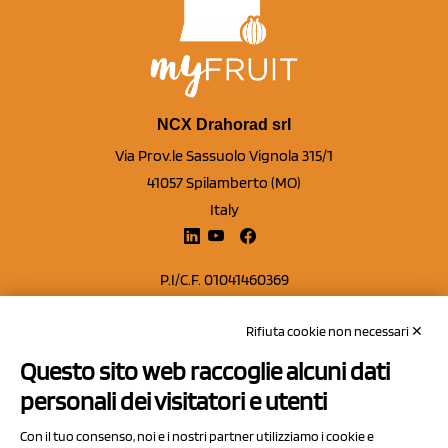
NCX Drahorad srl
Via Prov.le Sassuolo Vignola 315/1
41057 Spilamberto (MO)
Italy
P.I/C.F. 01041460369
REA: MO 208553
Rifiuta cookie non necessari ✕
Capitale sociale Euro 50.000,00 i.v.
Questo sito web raccoglie alcuni dati
Contatti
personali dei visitatori e utenti
Sitemap
Con il tuo consenso, noi e i nostri partner utilizziamo i cookie e
Privacy Policy