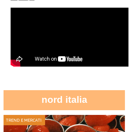
nord italia
TREND E MERCATI