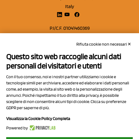
Italy
P.I/C.F. 01041460369
REA: MO 208553
Rifiuta cookie non necessari ✕
Capitale sociale Euro 50.000,00 i.v.
Questo sito web raccoglie alcuni dati
Contatti
personali dei visitatori e utenti
Sitemap
Con il tuo consenso, noi e i nostri partner utilizziamo i cookie e
Privacy Policy
tecnologie simili per archiviare, accedere ed elaborare i dati personali
Cookie Policy
come, ad esempio, la visita al sito web o la personalizzazione degli
annunci. Poiché rispettiamo il tuo diritto alla privacy, è possibile
Chi Siamo
scegliere di non consentire alcuni tipi di cookie. Clicca su preferenze
GDPR per saperne di più.
Visualizza la Cookie Policy Completa
Powered by
2023 NCX Drahorad srl - All rights reserved