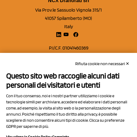
NCX Drahorad srl
Via Prov.le Sassuolo Vignola 315/1
41057 Spilamberto (MO)
Italy
P.I/C.F. 01041460369
REA: MO 208553
Rifiuta cookie non necessari ✕
Capitale sociale Euro 50.000,00 i.v.
Questo sito web raccoglie alcuni dati
Contatti
personali dei visitatori e utenti
Sitemap
Con il tuo consenso, noi e i nostri partner utilizziamo i cookie e
Privacy Policy
tecnologie simili per archiviare, accedere ed elaborare i dati personali
Cookie Policy
come, ad esempio, la visita al sito web o la personalizzazione degli
annunci. Poiché rispettiamo il tuo diritto alla privacy, è possibile
Chi Siamo
scegliere di non consentire alcuni tipi di cookie. Clicca su preferenze
GDPR per saperne di più.