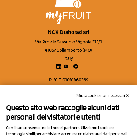
NCX Drahorad srl
Via Prov.le Sassuolo Vignola 315/1
41057 Spilamberto (MO)
Italy
P.I/C.F. 01041460369
REA: MO 208553
Rifiuta cookie non necessari ✕
Capitale sociale Euro 50.000,00 i.v.
Questo sito web raccoglie alcuni dati
Contatti
personali dei visitatori e utenti
Sitemap
Con il tuo consenso, noi e i nostri partner utilizziamo i cookie e
Privacy Policy
tecnologie simili per archiviare, accedere ed elaborare i dati personali