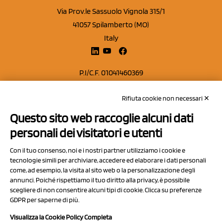
Via Prov.le Sassuolo Vignola 315/1
41057 Spilamberto (MO)
Italy
P.I/C.F. 01041460369
REA: MO 208553
Rifiuta cookie non necessari ✕
Capitale sociale Euro 50.000,00 i.v.
Questo sito web raccoglie alcuni dati
Contatti
personali dei visitatori e utenti
Sitemap
Con il tuo consenso, noi e i nostri partner utilizziamo i cookie e
Privacy Policy
tecnologie simili per archiviare, accedere ed elaborare i dati personali
Cookie Policy
come, ad esempio, la visita al sito web o la personalizzazione degli
annunci. Poiché rispettiamo il tuo diritto alla privacy, è possibile
Chi Siamo
scegliere di non consentire alcuni tipi di cookie. Clicca su preferenze
GDPR per saperne di più.
Visualizza la Cookie Policy Completa