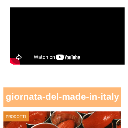
giornata-del-made-in-italy
PRODOTTI