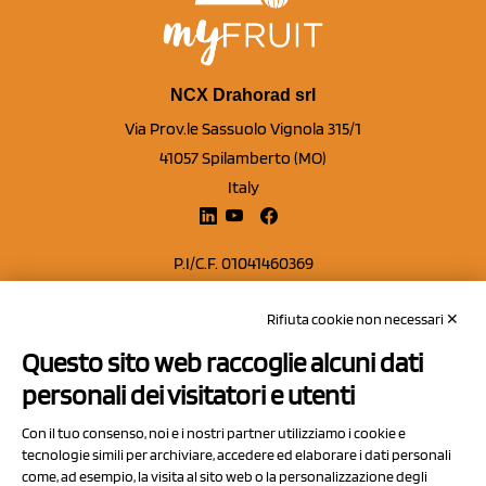
NCX Drahorad srl
Via Prov.le Sassuolo Vignola 315/1
41057 Spilamberto (MO)
Italy
P.I/C.F. 01041460369
REA: MO 208553
Rifiuta cookie non necessari ✕
Capitale sociale Euro 50.000,00 i.v.
Questo sito web raccoglie alcuni dati
Contatti
personali dei visitatori e utenti
Sitemap
Con il tuo consenso, noi e i nostri partner utilizziamo i cookie e
Privacy Policy
tecnologie simili per archiviare, accedere ed elaborare i dati personali
Cookie Policy
come, ad esempio, la visita al sito web o la personalizzazione degli