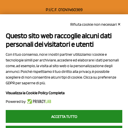
P.I/C.F. 01041460369
REA: MO 208553
Rifiuta cookie non necessari ✕
Capitale sociale Euro 50.000,00 i.v.
Questo sito web raccoglie alcuni dati
Contatti
personali dei visitatori e utenti
Sitemap
Con il tuo consenso, noi e i nostri partner utilizziamo i cookie e
Privacy Policy
tecnologie simili per archiviare, accedere ed elaborare i dati personali
Cookie Policy
come, ad esempio, la visita al sito web o la personalizzazione degli
annunci. Poiché rispettiamo il tuo diritto alla privacy, è possibile
Chi Siamo
scegliere di non consentire alcuni tipi di cookie. Clicca su preferenze
GDPR per saperne di più.
Visualizza la Cookie Policy Completa
Powered by
2023 NCX Drahorad srl - All rights reserved
ACCETTA TUTTO
myfruit.it è parte del network di
NCX DRAHORAD