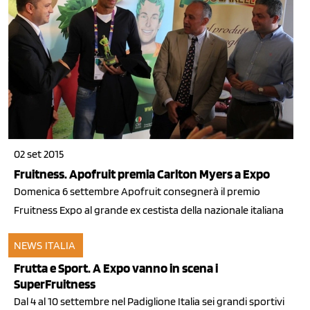
02 set 2015
Fruitness. Apofruit premia Carlton Myers a Expo
Domenica 6 settembre Apofruit consegnerà il premio
Fruitness Expo al grande ex cestista della nazionale italiana
NEWS ITALIA
26 ago 2015
Frutta e Sport. A Expo vanno in scena i
SuperFruitness
Dal 4 al 10 settembre nel Padiglione Italia sei grandi sportivi