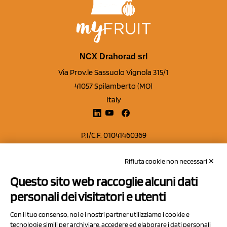
NCX Drahorad srl
Via Prov.le Sassuolo Vignola 315/1
41057 Spilamberto (MO)
Italy
P.I/C.F. 01041460369
REA: MO 208553
Rifiuta cookie non necessari ✕
Capitale sociale Euro 50.000,00 i.v.
Questo sito web raccoglie alcuni dati
Contatti
personali dei visitatori e utenti
Sitemap
Con il tuo consenso, noi e i nostri partner utilizziamo i cookie e
Privacy Policy
tecnologie simili per archiviare, accedere ed elaborare i dati personali