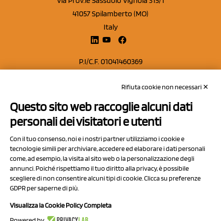
Via Prov.le Sassuolo Vignola 315/1
41057 Spilamberto (MO)
Italy
P.I/C.F. 01041460369
REA: MO 208553
Rifiuta cookie non necessari ✕
Capitale sociale Euro 50.000,00 i.v.
Questo sito web raccoglie alcuni dati
Contatti
personali dei visitatori e utenti
Sitemap
Con il tuo consenso, noi e i nostri partner utilizziamo i cookie e
Privacy Policy
tecnologie simili per archiviare, accedere ed elaborare i dati personali
Cookie Policy
come, ad esempio, la visita al sito web o la personalizzazione degli
annunci. Poiché rispettiamo il tuo diritto alla privacy, è possibile
Chi Siamo
scegliere di non consentire alcuni tipi di cookie. Clicca su preferenze
GDPR per saperne di più.
Visualizza la Cookie Policy Completa
Powered by