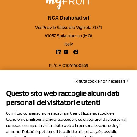
NCX Drahorad srl
Via Prov.le Sassuolo Vignola 315/1
41057 Spilamberto (MO)
Italy
P.I/C.F. 01041460369
REA: MO 208553
Rifiuta cookie non necessari ✕
Capitale sociale Euro 50.000,00 i.v.
Questo sito web raccoglie alcuni dati
Contatti
personali dei visitatori e utenti
Sitemap
Con il tuo consenso, noi e i nostri partner utilizziamo i cookie e
Privacy Policy
tecnologie simili per archiviare, accedere ed elaborare i dati personali
Cookie Policy
come, ad esempio, la visita al sito web o la personalizzazione degli
annunci. Poiché rispettiamo il tuo diritto alla privacy, è possibile
Chi Siamo