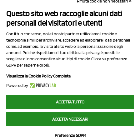
Rifiuta cookie non necessari ✕
Capitale sociale Euro 50.000,00 i.v.
Questo sito web raccoglie alcuni dati
Contatti
personali dei visitatori e utenti
Sitemap
Con il tuo consenso, noi e i nostri partner utilizziamo i cookie e
Privacy Policy
tecnologie simili per archiviare, accedere ed elaborare i dati personali
Cookie Policy
come, ad esempio, la visita al sito web o la personalizzazione degli
annunci. Poiché rispettiamo il tuo diritto alla privacy, è possibile
Chi Siamo
scegliere di non consentire alcuni tipi di cookie. Clicca su preferenze
GDPR per saperne di più.
Visualizza la Cookie Policy Completa
Powered by
2023 NCX Drahorad srl - All rights reserved
ACCETTA TUTTO
myfruit.it è parte del network di
NCX DRAHORAD
ACCETTA NECESSARI
NCX Drahorad - Via Provinciale Vignola-Sassuolo 315/1 - 41057
Spilamberto (MO) - p.i. / c.f. 01041460369
Preferenze GDPR