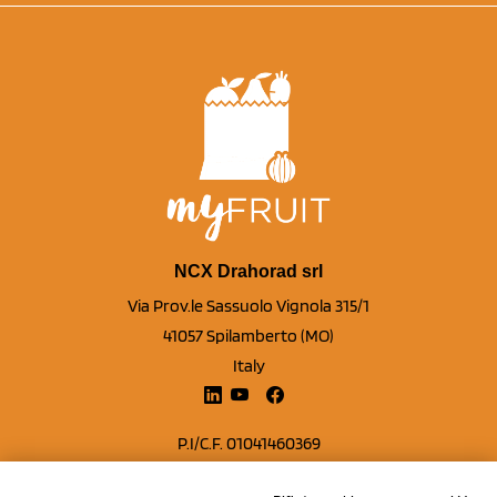
NCX Drahorad srl
Via Prov.le Sassuolo Vignola 315/1
41057 Spilamberto (MO)
Italy
P.I/C.F. 01041460369
REA: MO 208553