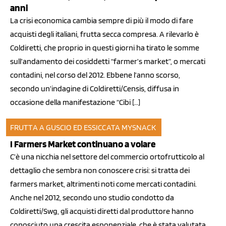
anni
La crisi economica cambia sempre di più il modo di fare
acquisti degli italiani, frutta secca compresa. A rilevarlo è
Coldiretti, che proprio in questi giorni ha tirato le somme
sull’andamento dei cosiddetti “farmer’s market”, o mercati
contadini, nel corso del 2012. Ebbene l’anno scorso,
secondo un’indagine di Coldiretti/Censis, diffusa in
occasione della manifestazione “Cibi […]
FRUTTA A GUSCIO ED ESSICCATA
MYSNACK
01 feb 2013
I Farmers Market continuano a volare
C’è una nicchia nel settore del commercio ortofrutticolo al
dettaglio che sembra non conoscere crisi: si tratta dei
farmers market, altrimenti noti come mercati contadini.
Anche nel 2012, secondo uno studio condotto da
Coldiretti/Swg, gli acquisti diretti dal produttore hanno
conosciuto una crescita esponenziale, che è stata valutata