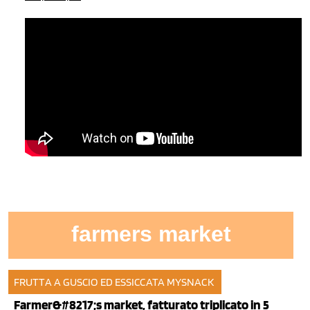
farmers market
FRUTTA A GUSCIO ED ESSICCATA
MYSNACK
05 mag 2013
Farmer&#8217;s market, fatturato triplicato in 5