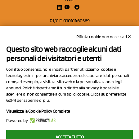
P.I/C.F. 01041460369
REA: MO 208553
Rifiuta cookie non necessari ✕
Capitale sociale Euro 50.000,00 i.v.
Questo sito web raccoglie alcuni dati
Contatti
personali dei visitatori e utenti
Sitemap
Con il tuo consenso, noi e i nostri partner utilizziamo i cookie e
Privacy Policy
tecnologie simili per archiviare, accedere ed elaborare i dati personali
Cookie Policy
come, ad esempio, la visita al sito web o la personalizzazione degli
annunci. Poiché rispettiamo il tuo diritto alla privacy, è possibile
Chi Siamo
scegliere di non consentire alcuni tipi di cookie. Clicca su preferenze
GDPR per saperne di più.
Visualizza la Cookie Policy Completa
Powered by
2023 NCX Drahorad srl - All rights reserved
ACCETTA TUTTO