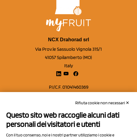
NCX Drahorad srl
Via Prov.le Sassuolo Vignola 315/1
41057 Spilamberto (MO)
Italy
P.I/C.F. 01041460369
REA: MO 208553
Rifiuta cookie non necessari ✕
Capitale sociale Euro 50.000,00 i.v.
Questo sito web raccoglie alcuni dati
Contatti
personali dei visitatori e utenti
Sitemap
Con il tuo consenso, noi e i nostri partner utilizziamo i cookie e