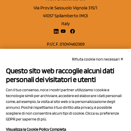
Via Prov.le Sassuolo Vignola 315/1
41057 Spilamberto (MO)
Italy
P.I/C.F. 01041460369
REA: MO 208553
Rifiuta cookie non necessari ✕
Capitale sociale Euro 50.000,00 i.v.
Questo sito web raccoglie alcuni dati
Contatti
personali dei visitatori e utenti
Sitemap
Con il tuo consenso, noi e i nostri partner utilizziamo i cookie e
Privacy Policy
tecnologie simili per archiviare, accedere ed elaborare i dati personali
Cookie Policy
come, ad esempio, la visita al sito web o la personalizzazione degli
annunci. Poiché rispettiamo il tuo diritto alla privacy, è possibile
Chi Siamo
scegliere di non consentire alcuni tipi di cookie. Clicca su preferenze
GDPR per saperne di più.
Visualizza la Cookie Policy Completa