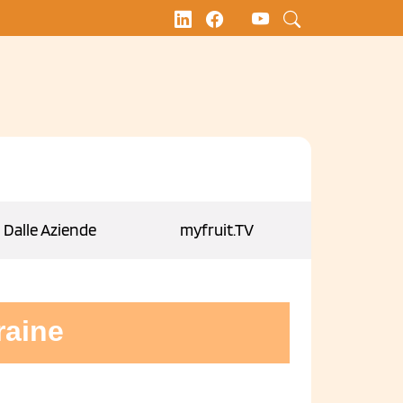
Dalle Aziende
myfruit.TV
raine