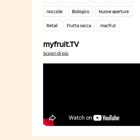
nocciole
Biologico
Nuove aperture
Retail
Frutta secca
macfrut
myfruit.TV
Scopri di più