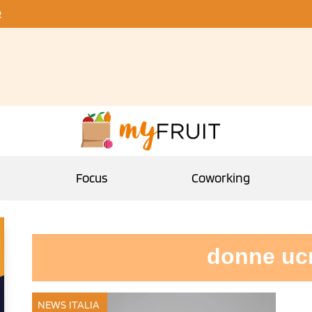
R
Focus
Coworking
donne uc
NEWS ITALIA