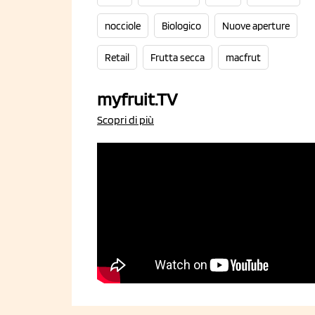
nocciole
Biologico
Nuove aperture
Retail
Frutta secca
macfrut
myfruit.TV
Scopri di più