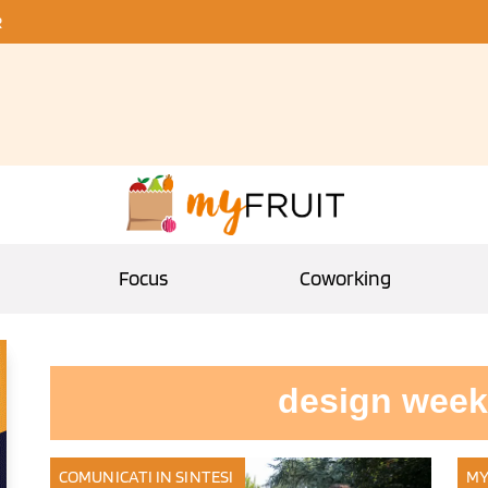
R
Focus
Coworking
design week
COMUNICATI IN SINTESI
MY