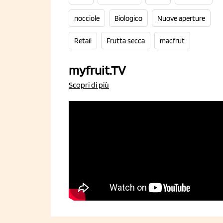
nocciole
Biologico
Nuove aperture
Retail
Frutta secca
macfrut
myfruit.TV
Scopri di più