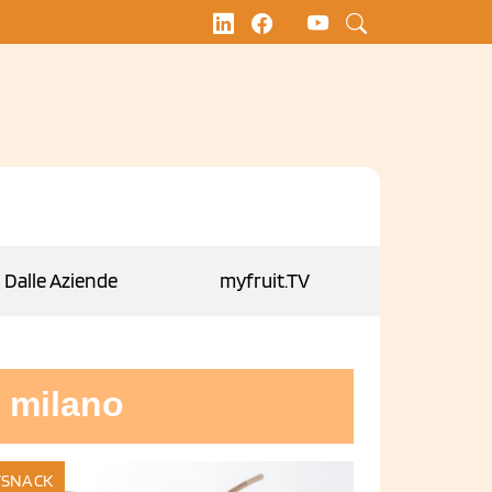
Dalle Aziende
myfruit.TV
 milano
SNACK