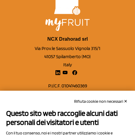
NCX Drahorad srl
Via Prov.le Sassuolo Vignola 315/1
41057 Spilamberto (MO)
Italy
P.I/C.F. 01041460369
REA: MO 208553
Rifiuta cookie non necessari ✕
Capitale sociale Euro 50.000,00 i.v.
Questo sito web raccoglie alcuni dati
Contatti
personali dei visitatori e utenti
Sitemap
Con il tuo consenso, noi e i nostri partner utilizziamo i cookie e