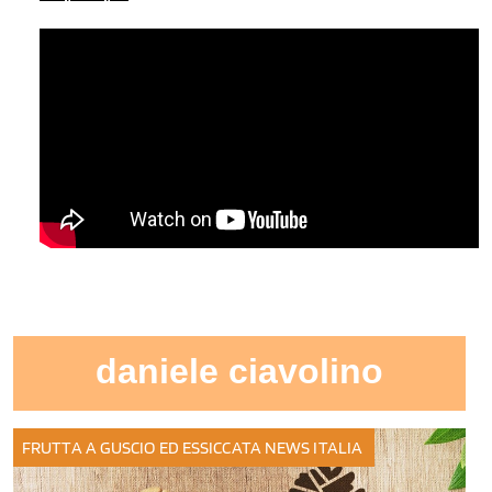
daniele ciavolino
FRUTTA A GUSCIO ED ESSICCATA
NEWS ITALIA