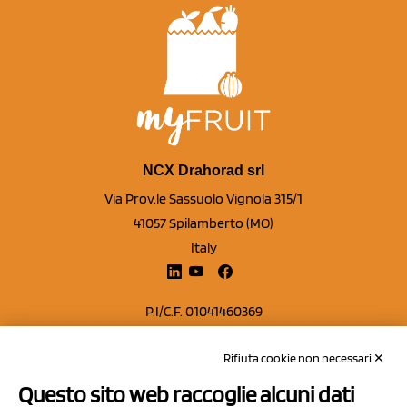
NCX Drahorad srl
Via Prov.le Sassuolo Vignola 315/1
41057 Spilamberto (MO)
Italy
P.I/C.F. 01041460369
REA: MO 208553
Rifiuta cookie non necessari ✕
Capitale sociale Euro 50.000,00 i.v.
Questo sito web raccoglie alcuni dati