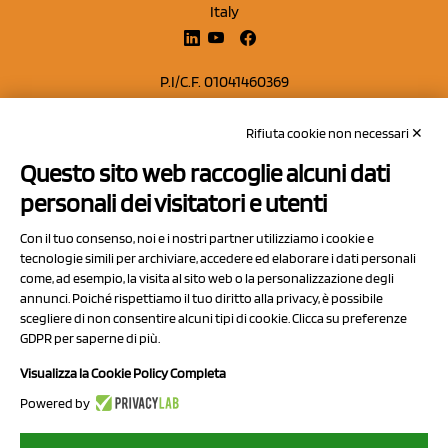
Italy
P.I/C.F. 01041460369
REA: MO 208553
Rifiuta cookie non necessari ✕
Capitale sociale Euro 50.000,00 i.v.
Questo sito web raccoglie alcuni dati
Contatti
personali dei visitatori e utenti
Sitemap
Con il tuo consenso, noi e i nostri partner utilizziamo i cookie e
Privacy Policy
tecnologie simili per archiviare, accedere ed elaborare i dati personali
Cookie Policy
come, ad esempio, la visita al sito web o la personalizzazione degli
annunci. Poiché rispettiamo il tuo diritto alla privacy, è possibile
Chi Siamo
scegliere di non consentire alcuni tipi di cookie. Clicca su preferenze
GDPR per saperne di più.
Visualizza la Cookie Policy Completa
Powered by
2023 NCX Drahorad srl - All rights reserved