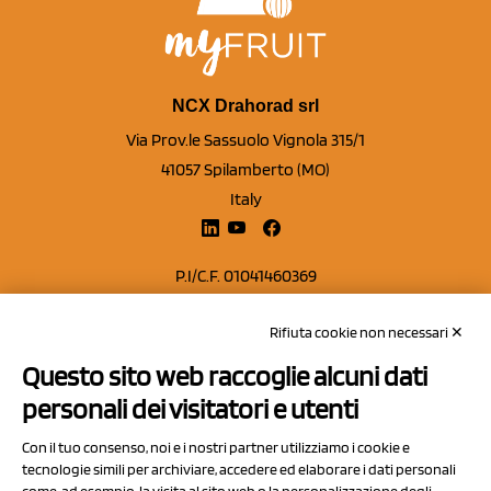
NCX Drahorad srl
Via Prov.le Sassuolo Vignola 315/1
41057 Spilamberto (MO)
Italy
P.I/C.F. 01041460369
REA: MO 208553
Rifiuta cookie non necessari ✕
Capitale sociale Euro 50.000,00 i.v.
Questo sito web raccoglie alcuni dati
Contatti
personali dei visitatori e utenti
Sitemap
Con il tuo consenso, noi e i nostri partner utilizziamo i cookie e
Privacy Policy
tecnologie simili per archiviare, accedere ed elaborare i dati personali
Cookie Policy