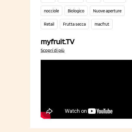
nocciole
Biologico
Nuove aperture
Retail
Frutta secca
macfrut
myfruit.TV
Scopri di più