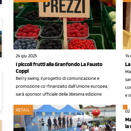
24 giu 2025
14
I piccoli frutti alla Granfondo La Fausto
La
Coppi
Man
Berry swing, il progetto di comunicazione e
sar
promozione co-finanziato dall’Unione europea,
cor
sarà sponsor ufficiale della 36esima edizione
e 
RETAIL
02 
Ma
la