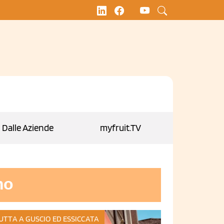
Dalle Aziende
myfruit.TV
mo
UTTA A GUSCIO ED ESSICCATA