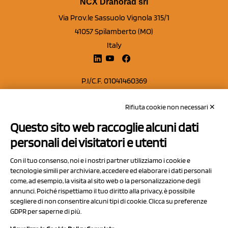
NCX Drahorad srl
Via Prov.le Sassuolo Vignola 315/1
41057 Spilamberto (MO)
Italy
P.I/C.F. 01041460369
REA: MO 208553
Rifiuta cookie non necessari ✕
Capitale sociale Euro 50.000,00 i.v.
Questo sito web raccoglie alcuni dati
Contatti
personali dei visitatori e utenti
Sitemap
Con il tuo consenso, noi e i nostri partner utilizziamo i cookie e
Privacy Policy
tecnologie simili per archiviare, accedere ed elaborare i dati personali
Cookie Policy
come, ad esempio, la visita al sito web o la personalizzazione degli
annunci. Poiché rispettiamo il tuo diritto alla privacy, è possibile
Chi Siamo
scegliere di non consentire alcuni tipi di cookie. Clicca su preferenze
GDPR per saperne di più.