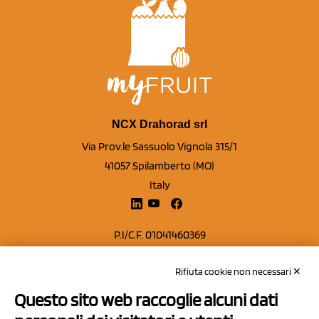
NCX Drahorad srl
Via Prov.le Sassuolo Vignola 315/1
41057 Spilamberto (MO)
Italy
P.I/C.F. 01041460369
REA: MO 208553
Rifiuta cookie non necessari ✕
Capitale sociale Euro 50.000,00 i.v.
Questo sito web raccoglie alcuni dati
Contatti