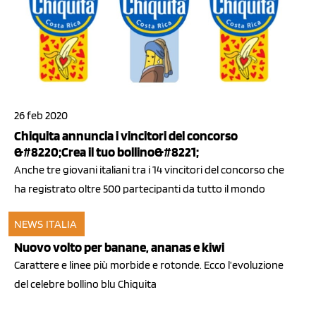
26 feb 2020
Chiquita annuncia i vincitori del concorso
&#8220;Crea il tuo bollino&#8221;
Anche tre giovani italiani tra i 14 vincitori del concorso che
ha registrato oltre 500 partecipanti da tutto il mondo
NEWS ITALIA
27 apr 2011
Nuovo volto per banane, ananas e kiwi
Carattere e linee più morbide e rotonde. Ecco l’evoluzione
del celebre bollino blu Chiquita