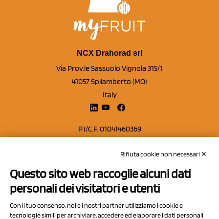
NCX Drahorad srl
Via Prov.le Sassuolo Vignola 315/1
41057 Spilamberto (MO)
Italy
P.I/C.F. 01041460369
REA: MO 208553
Rifiuta cookie non necessari ✕
Capitale sociale Euro 50.000,00 i.v.
Questo sito web raccoglie alcuni dati
Contatti
personali dei visitatori e utenti
Sitemap
Con il tuo consenso, noi e i nostri partner utilizziamo i cookie e
Privacy Policy
tecnologie simili per archiviare, accedere ed elaborare i dati personali