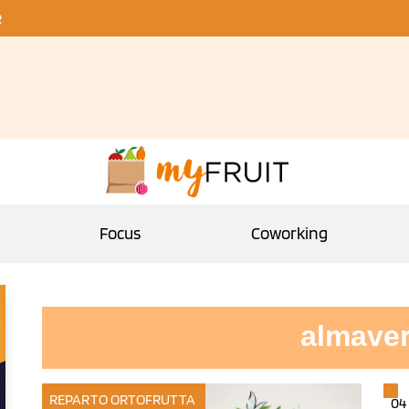
R
Focus
Coworking
almave
REPARTO ORTOFRUTTA
04