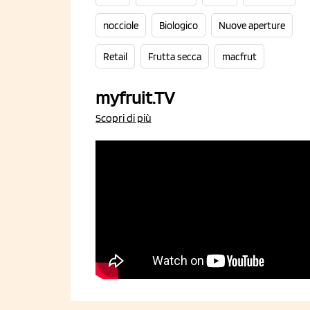
nocciole
Biologico
Nuove aperture
Retail
Frutta secca
macfrut
myfruit.TV
Scopri di più