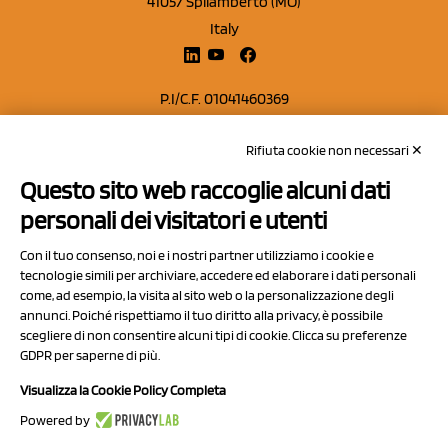
41057 Spilamberto (MO)
Italy
P.I/C.F. 01041460369
REA: MO 208553
Rifiuta cookie non necessari ✕
Capitale sociale Euro 50.000,00 i.v.
Questo sito web raccoglie alcuni dati
Contatti
personali dei visitatori e utenti
Sitemap
Con il tuo consenso, noi e i nostri partner utilizziamo i cookie e
Privacy Policy
tecnologie simili per archiviare, accedere ed elaborare i dati personali
Cookie Policy
come, ad esempio, la visita al sito web o la personalizzazione degli
annunci. Poiché rispettiamo il tuo diritto alla privacy, è possibile
Chi Siamo
scegliere di non consentire alcuni tipi di cookie. Clicca su preferenze
GDPR per saperne di più.
Visualizza la Cookie Policy Completa
Powered by