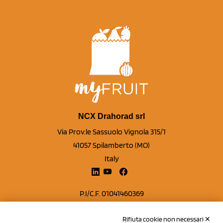
NCX Drahorad srl
Via Prov.le Sassuolo Vignola 315/1
41057 Spilamberto (MO)
Italy
P.I/C.F. 01041460369
REA: MO 208553
Rifiuta cookie non necessari ✕
Capitale sociale Euro 50.000,00 i.v.