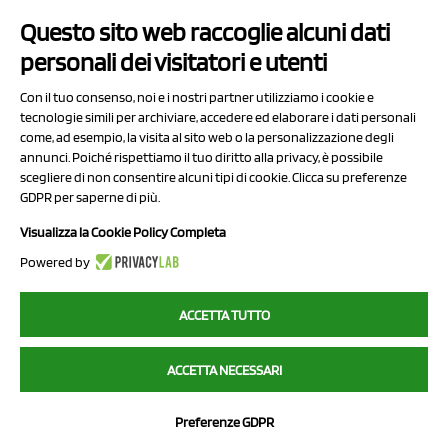
Questo sito web raccoglie alcuni dati
Contatti
personali dei visitatori e utenti
Sitemap
Con il tuo consenso, noi e i nostri partner utilizziamo i cookie e
Privacy Policy
tecnologie simili per archiviare, accedere ed elaborare i dati personali
Cookie Policy
come, ad esempio, la visita al sito web o la personalizzazione degli
annunci. Poiché rispettiamo il tuo diritto alla privacy, è possibile
Chi Siamo
scegliere di non consentire alcuni tipi di cookie. Clicca su preferenze
GDPR per saperne di più.
Visualizza la Cookie Policy Completa
Powered by
2023 NCX Drahorad srl - All rights reserved
ACCETTA TUTTO
myfruit.it è parte del network di
NCX DRAHORAD
ACCETTA NECESSARI
NCX Drahorad - Via Provinciale Vignola-Sassuolo 315/1 - 41057
Spilamberto (MO) - p.i. / c.f. 01041460369
Preferenze GDPR