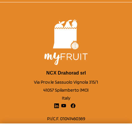
NCX Drahorad srl
Via Prov.le Sassuolo Vignola 315/1
41057 Spilamberto (MO)
Italy
P.I/C.F. 01041460369
REA: MO 208553