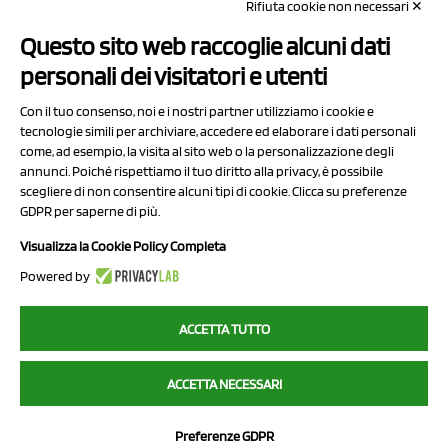
Rifiuta cookie non necessari ✕
Capitale sociale Euro 50.000,00 i.v.
Questo sito web raccoglie alcuni dati
Contatti
personali dei visitatori e utenti
Sitemap
Con il tuo consenso, noi e i nostri partner utilizziamo i cookie e
Privacy Policy
tecnologie simili per archiviare, accedere ed elaborare i dati personali
Cookie Policy
come, ad esempio, la visita al sito web o la personalizzazione degli
annunci. Poiché rispettiamo il tuo diritto alla privacy, è possibile
Chi Siamo
scegliere di non consentire alcuni tipi di cookie. Clicca su preferenze
GDPR per saperne di più.
Visualizza la Cookie Policy Completa
Powered by
2023 NCX Drahorad srl - All rights reserved
ACCETTA TUTTO
myfruit.it è parte del network di
NCX DRAHORAD
ACCETTA NECESSARI
NCX Drahorad - Via Provinciale Vignola-Sassuolo 315/1 - 41057
Spilamberto (MO) - p.i. / c.f. 01041460369
Preferenze GDPR