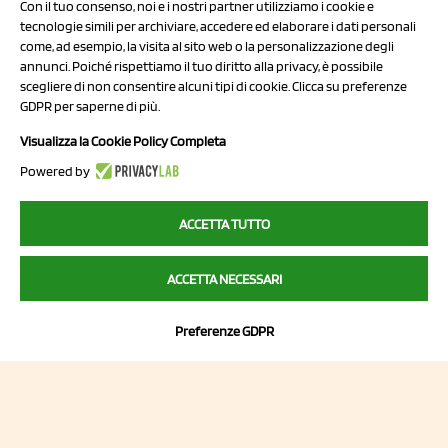
Con il tuo consenso, noi e i nostri partner utilizziamo i cookie e
tecnologie simili per archiviare, accedere ed elaborare i dati personali
come, ad esempio, la visita al sito web o la personalizzazione degli
annunci. Poiché rispettiamo il tuo diritto alla privacy, è possibile
scegliere di non consentire alcuni tipi di cookie. Clicca su preferenze
NCX Drahorad srl
GDPR per saperne di più.
Via Prov.le Sassuolo Vignola 315/1
Visualizza la Cookie Policy Completa
41057 Spilamberto (MO)
Powered by
Italy
ACCETTA TUTTO
P.I/C.F. 01041460369
ACCETTA NECESSARI
REA: MO 208553
Capitale sociale Euro 50.000,00 i.v.
Preferenze GDPR
Contatti
Sitemap
Privacy Policy