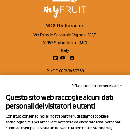
NCX Drahorad srl
Via Prov.le Sassuolo Vignola 315/1
41057 Spilamberto (MO)
Italy
P.I/C.F. 01041460369
REA: MO 208553
Rifiuta cookie non necessari ✕
Capitale sociale Euro 50.000,00 i.v.
Questo sito web raccoglie alcuni dati
Contatti
personali dei visitatori e utenti
Sitemap
Con il tuo consenso, noi e i nostri partner utilizziamo i cookie e
Privacy Policy
tecnologie simili per archiviare, accedere ed elaborare i dati personali
Cookie Policy
come, ad esempio, la visita al sito web o la personalizzazione degli