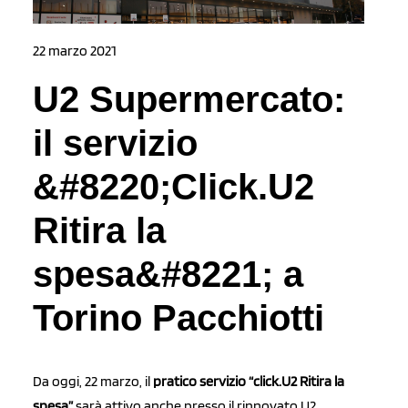
22 marzo 2021
U2 Supermercato:
il servizio
&#8220;Click.U2
Ritira la
spesa&#8221; a
Torino Pacchiotti
Da oggi, 22 marzo, il
pratico servizio “click.U2 Ritira la
spesa”
sarà attivo anche presso il rinnovato U2