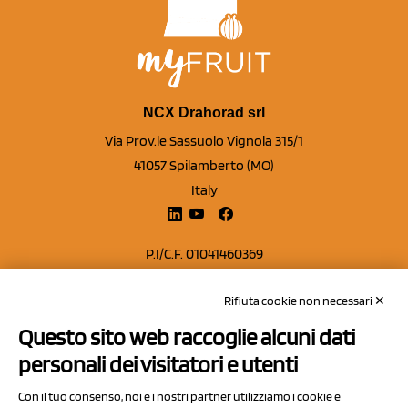
NCX Drahorad srl
Via Prov.le Sassuolo Vignola 315/1
41057 Spilamberto (MO)
Italy
P.I/C.F. 01041460369
REA: MO 208553
Rifiuta cookie non necessari ✕
Capitale sociale Euro 50.000,00 i.v.
Questo sito web raccoglie alcuni dati
Contatti
personali dei visitatori e utenti
Sitemap
Con il tuo consenso, noi e i nostri partner utilizziamo i cookie e
Privacy Policy