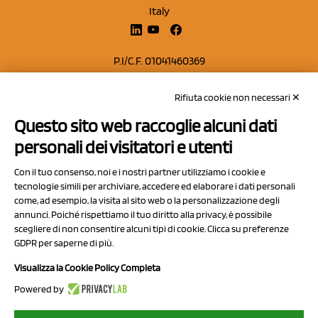
Italy
P.I/C.F. 01041460369
REA: MO 208553
Rifiuta cookie non necessari ✕
Capitale sociale Euro 50.000,00 i.v.
Questo sito web raccoglie alcuni dati
Contatti
personali dei visitatori e utenti
Sitemap
Con il tuo consenso, noi e i nostri partner utilizziamo i cookie e
Privacy Policy
tecnologie simili per archiviare, accedere ed elaborare i dati personali
Cookie Policy
come, ad esempio, la visita al sito web o la personalizzazione degli
annunci. Poiché rispettiamo il tuo diritto alla privacy, è possibile
Chi Siamo
scegliere di non consentire alcuni tipi di cookie. Clicca su preferenze
GDPR per saperne di più.
Visualizza la Cookie Policy Completa
Powered by
2023 NCX Drahorad srl - All rights reserved