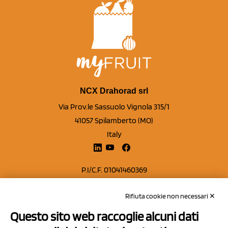
NCX Drahorad srl
Via Prov.le Sassuolo Vignola 315/1
41057 Spilamberto (MO)
Italy
P.I/C.F. 01041460369
REA: MO 208553
Rifiuta cookie non necessari ✕
Capitale sociale Euro 50.000,00 i.v.
Questo sito web raccoglie alcuni dati
Contatti