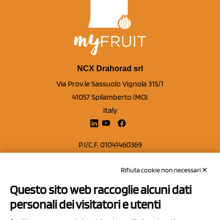
NCX Drahorad srl
Via Prov.le Sassuolo Vignola 315/1
41057 Spilamberto (MO)
Italy
P.I/C.F. 01041460369
REA: MO 208553
Rifiuta cookie non necessari ✕
Capitale sociale Euro 50.000,00 i.v.
Questo sito web raccoglie alcuni dati
Contatti
personali dei visitatori e utenti
Sitemap