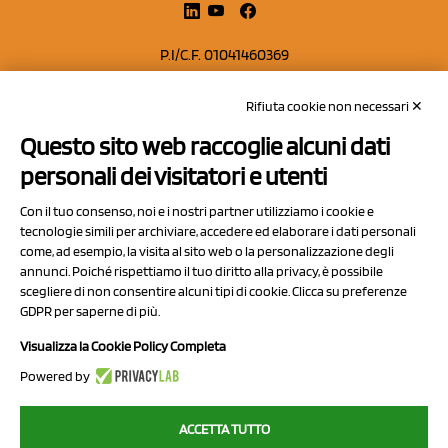
P.I/C.F. 01041460369
REA: MO 208553
Rifiuta cookie non necessari ✕
Capitale sociale Euro 50.000,00 i.v.
Questo sito web raccoglie alcuni dati
Contatti
personali dei visitatori e utenti
Sitemap
Con il tuo consenso, noi e i nostri partner utilizziamo i cookie e
Privacy Policy
tecnologie simili per archiviare, accedere ed elaborare i dati personali
Cookie Policy
come, ad esempio, la visita al sito web o la personalizzazione degli
annunci. Poiché rispettiamo il tuo diritto alla privacy, è possibile
Chi Siamo
scegliere di non consentire alcuni tipi di cookie. Clicca su preferenze
GDPR per saperne di più.
Visualizza la Cookie Policy Completa
Powered by
2023 NCX Drahorad srl - All rights reserved
ACCETTA TUTTO