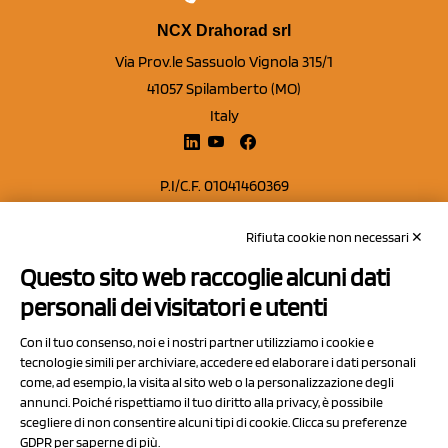
NCX Drahorad srl
Via Prov.le Sassuolo Vignola 315/1
41057 Spilamberto (MO)
Italy
P.I/C.F. 01041460369
REA: MO 208553
Rifiuta cookie non necessari ✕
Capitale sociale Euro 50.000,00 i.v.
Questo sito web raccoglie alcuni dati
Contatti
personali dei visitatori e utenti
Sitemap
Con il tuo consenso, noi e i nostri partner utilizziamo i cookie e
Privacy Policy
tecnologie simili per archiviare, accedere ed elaborare i dati personali
Cookie Policy
come, ad esempio, la visita al sito web o la personalizzazione degli
annunci. Poiché rispettiamo il tuo diritto alla privacy, è possibile
Chi Siamo
scegliere di non consentire alcuni tipi di cookie. Clicca su preferenze
GDPR per saperne di più.