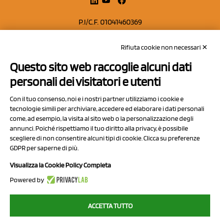
P.I/C.F. 01041460369
REA: MO 208553
Rifiuta cookie non necessari ✕
Capitale sociale Euro 50.000,00 i.v.
Questo sito web raccoglie alcuni dati
Contatti
personali dei visitatori e utenti
Sitemap
Con il tuo consenso, noi e i nostri partner utilizziamo i cookie e
Privacy Policy
tecnologie simili per archiviare, accedere ed elaborare i dati personali
Cookie Policy
come, ad esempio, la visita al sito web o la personalizzazione degli
annunci. Poiché rispettiamo il tuo diritto alla privacy, è possibile
Chi Siamo
scegliere di non consentire alcuni tipi di cookie. Clicca su preferenze
GDPR per saperne di più.
Visualizza la Cookie Policy Completa
Powered by
2023 NCX Drahorad srl - All rights reserved
ACCETTA TUTTO
myfruit.it è parte del network di
NCX DRAHORAD