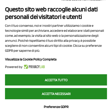
Questo sito web raccoglie alcuni dati
Contatti
personali dei visitatori e utenti
Sitemap
Con il tuo consenso, noi e i nostri partner utilizziamo i cookie e
Privacy Policy
tecnologie simili per archiviare, accedere ed elaborare i dati personali
Cookie Policy
come, ad esempio, la visita al sito web o la personalizzazione degli
annunci. Poiché rispettiamo il tuo diritto alla privacy, è possibile
Chi Siamo
scegliere di non consentire alcuni tipi di cookie. Clicca su preferenze
GDPR per saperne di più.
Visualizza la Cookie Policy Completa
Powered by
2023 NCX Drahorad srl - All rights reserved
ACCETTA TUTTO
myfruit.it è parte del network di
NCX DRAHORAD
ACCETTA NECESSARI
NCX Drahorad - Via Provinciale Vignola-Sassuolo 315/1 - 41057
Spilamberto (MO) - p.i. / c.f. 01041460369
Preferenze GDPR