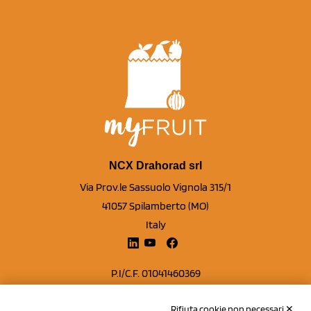
NCX Drahorad srl
Via Prov.le Sassuolo Vignola 315/1
41057 Spilamberto (MO)
Italy
P.I/C.F. 01041460369
REA: MO 208553
Rifiuta cookie non necessari ✕
Capitale sociale Euro 50.000,00 i.v.