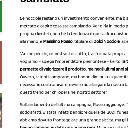
Le nocciole restano un investimento conveniente, ma bi
mercato e capire cosa sta cambiando. Per dirla in modo pi
propria clientela, perché la tendenza è quella di acquista
alla mano, è
Massimo Rosso,
titolare di
Dolci Nocciole
, az
“Anche per chi, come il sottoscritto, trasforma la propri
vogliamo – spiega l'imprenditore piemontese – Certo,
la
permette di valorizzare il prodotto, ma negli ultimi anni s
Ovvero, i clienti comprano, ma hanno diminuito i quantita
necessarie contromisure, ovvero ad allargare la nostra ba
questi trend per chi opera nel nostro settore”.
Sull’andamento dell’ultima campagna, Rosso aggiunge:
soddisfatti. E’ stata infatti peggiore quella del 2021, funes
abbiamo dovuto fronteggiare una grande siccità, ma
gli
hanno comunque dato una buona resa.
Maggiori criticit