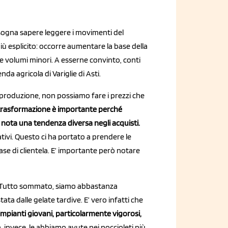
sogna sapere leggere i movimenti del
ù esplicito: occorre aumentare la base della
re volumi minori. A esserne convinto, conti
ienda agricola di Variglie di Asti.
a produzione, non possiamo fare i prezzi che
 trasformazione è importante perché
i nota una tendenza diversa negli acquisti.
tivi. Questo ci ha portato a prendere le
se di clientela. E’ importante però notare
 “Tutto sommato, siamo abbastanza
tata dalle gelate tardive. E’ vero infatti che
 impianti giovani, particolarmente vigorosi,
à, invece, le abbiamo avute nei noccioleti più