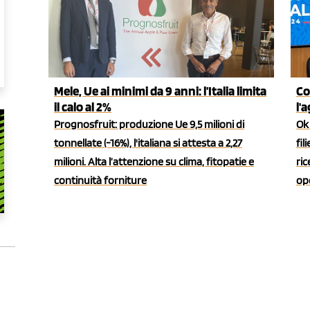
Mele, Ue ai minimi da 9 anni: l’Italia limita
Co
il calo al 2%
l'
Prognosfruit: produzione Ue 9,5 milioni di
Ok 
tonnellate (-16%), l'italiana si attesta a 2,27
fil
milioni. Alta l’attenzione su clima, fitopatie e
ric
continuità forniture
ope