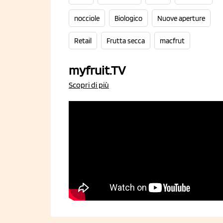
nocciole
Biologico
Nuove aperture
Retail
Frutta secca
macfrut
myfruit.TV
Scopri di più