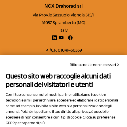
NCX Drahorad srl
Via Prov.le Sassuolo Vignola 315/1
41057 Spilamberto (MO)
Italy
P.I/C.F. 01041460369
REA: MO 208553
Rifiuta cookie non necessari ✕
Capitale sociale Euro 50.000,00 i.v.
Questo sito web raccoglie alcuni dati
Contatti
personali dei visitatori e utenti
Sitemap
Con il tuo consenso, noi e i nostri partner utilizziamo i cookie e
Privacy Policy
tecnologie simili per archiviare, accedere ed elaborare i dati personali
Cookie Policy
come, ad esempio, la visita al sito web o la personalizzazione degli
annunci. Poiché rispettiamo il tuo diritto alla privacy, è possibile
Chi Siamo
scegliere di non consentire alcuni tipi di cookie. Clicca su preferenze
GDPR per saperne di più.