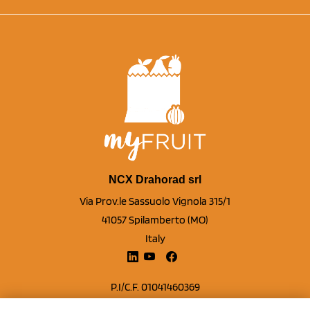
NCX Drahorad srl
Via Prov.le Sassuolo Vignola 315/1
41057 Spilamberto (MO)
Italy
P.I/C.F. 01041460369
REA: MO 208553