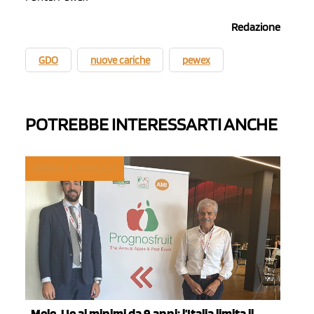
Redazione
GDO
nuove cariche
pewex
POTREBBE INTERESSARTI ANCHE
TREND E MERCATI
Mele, Ue ai minimi da 9 anni: l’Italia limita il