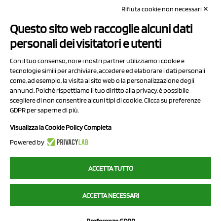
Rifiuta cookie non necessari ✕
Capitale sociale Euro 50.000,00 i.v.
Questo sito web raccoglie alcuni dati
Contatti
personali dei visitatori e utenti
Sitemap
Con il tuo consenso, noi e i nostri partner utilizziamo i cookie e
Privacy Policy
tecnologie simili per archiviare, accedere ed elaborare i dati personali
Cookie Policy
come, ad esempio, la visita al sito web o la personalizzazione degli
annunci. Poiché rispettiamo il tuo diritto alla privacy, è possibile
Chi Siamo
scegliere di non consentire alcuni tipi di cookie. Clicca su preferenze
GDPR per saperne di più.
Visualizza la Cookie Policy Completa
Powered by
2023 NCX Drahorad srl - All rights reserved
ACCETTA TUTTO
myfruit.it è parte del network di
NCX DRAHORAD
ACCETTA NECESSARI
NCX Drahorad - Via Provinciale Vignola-Sassuolo 315/1 - 41057
Spilamberto (MO) - p.i. / c.f. 01041460369