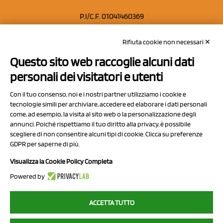
P.I/C.F. 01041460369
REA: MO 208553
Rifiuta cookie non necessari ✕
Capitale sociale Euro 50.000,00 i.v.
Questo sito web raccoglie alcuni dati
Contatti
personali dei visitatori e utenti
Sitemap
Con il tuo consenso, noi e i nostri partner utilizziamo i cookie e
Privacy Policy
tecnologie simili per archiviare, accedere ed elaborare i dati personali
Cookie Policy
come, ad esempio, la visita al sito web o la personalizzazione degli
annunci. Poiché rispettiamo il tuo diritto alla privacy, è possibile
Chi Siamo
scegliere di non consentire alcuni tipi di cookie. Clicca su preferenze
GDPR per saperne di più.
Visualizza la Cookie Policy Completa
Powered by
2023 NCX Drahorad srl - All rights reserved
ACCETTA TUTTO
myfruit.it è parte del network di
NCX DRAHORAD